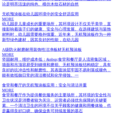
论是明亮活泼的纯色、模仿木纹石材的自然
无机预涂板在幼儿园环境中的安全舒适应用
MORE
幼儿园是儿童成长的重要场所，其环境设计不仅关乎美学，直
接影响着孩子们的健康、安全与心理发展。在选择建筑与装饰
材料时，幼儿园需要格外慎重。近年来，无机预涂板作为一种
新型绿色建材，因其良好的性能，在幼儿园
A级防火耐磨耐用装饰性洁净板材无机预涂板
MORE
坚固耐用，维护成本低：&nbsp;食堂和餐厅是人流密集区域，
墙面和吊顶容易受到碰撞和磨损。无机预涂板结构稳定，具有
良好的抗冲击性和耐磨性。其表面涂层牢固不易剥落或褪色，
能有效抵御日常的清洁擦拭和化学侵蚀。一
食堂和餐厅的无机预涂板应用：安全与清洁并重
MORE
食堂和餐厅作为提供餐饮服务的主要场所，其环境的安全性与
卫生状况是消费者较为关注、运营者必须优先保障的关键要
素。一个清洁卫生的环境不仅关乎顾客的健康和用餐体验，也
是赢得良好口碑、确保业务可持续发展的基石