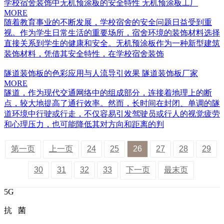
学校宿舍装饰中无机预涂板的安全特性 无机预涂板工厂
MORE
随着教育事业的不断发展，学校宿舍的安全问题日益受到重
视。作为学生日常生活的重要场所，宿舍环境的装饰材料选择
直接关系到学生的健康和安全。无机预涂板作为一种新型建筑
装饰材料，凭借其安全特性，在学校宿舍装饰
隧道装饰板的色彩应用与人流导引效果 隧道装饰板厂家
MORE
隧道，作为现代交通网络中的组成部分，连接着地理上的断
点，较大地提高了通行效率。然而，长时间在封闭、单调的隧
道环境中行驶或行走，不仅容易引发驾驶员或行人的视觉疲劳
和心理压力，也可能降低其对方向和距离的判
第一页
上一页
24
25
26
27
28
29
30
31
32
33
下一页
最末页
5G
抗 菌