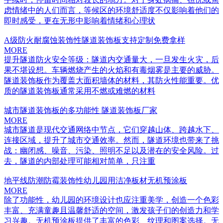
虑情绪中的人们而言，等候区的环境舒适度不仅影响着他们的
即时感受，更在无形中影响着情绪和心理状
A级防火耐腐蚀装饰性隧道装饰板支持定制免费拿样
MORE
提升隧道防火安全等级：隧道内交通量大，一旦发生火灾，后
果不堪设想。车辆燃烧产生的火焰和有毒烟雾是主要的威胁。
隧道装饰板作为覆盖大面积墙体的材料，其防火性能重要。优
质的隧道装饰板通常采用不燃或难燃的材料
城市隧道装饰板的多功能性 隧道装饰板厂家
MORE
城市隧道是现代交通网络中节点，它们穿越山体、跨越水下、
连接区域，提升了城市交通效率。然而，隧道环境也带来了挑
战：幽闭感、噪音、污染、照明不足以及潜在的安全风险。过
去，隧道的内部处理可能相对简单，只注重
地平线防潮防霉装饰性幼儿园用洁净板材无机预涂板
MORE
除了功能性，幼儿园的环境设计也应注重美学，创造一个色彩
丰富、充满童趣且温馨舒适的空间，激发孩子们的创造力和学
习兴趣。无机预涂板提供了丰富的色彩、纹理和图案选择。无