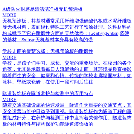
A级防火耐磨易清洁洁净板无机预涂板
MORE
无机预涂板，其基材通常采用纤维增强硅酸钙板或水泥纤维板
等无机材料，表面经过特殊工艺进行了预涂处理。这种材料的
构成赋予了它在耐磨性方面的天然优势：1.&nbsp;&nbsp;坚硬
的基材：&nbsp;无机基材本身具有较高的强
学校走廊的智慧选择：无机预涂板的耐磨性
MORE
学校，是孩子们学习、成长、交流的重要场所。在校园的各个
角落，尤其是承载着每日人流涌动的走廊，其环境品质直接影
响着师生的安全、健康和心情。传统的学校走廊墙面材料，如
涂料、壁纸或瓷砖，在使用一段时间后往往
隧道装饰板在隧道养护与检测中的应用特点
MORE
随着交通基础设施的快速发展，隧道作为重要的交通节点，其
安全运营与维护日益受到重视。隧道装饰板作为隧道工程的重
要组成部分，在养护与检测工作中发挥着关键作用。隧道装饰
板的材料特性与结构保护功能隧道装饰板的