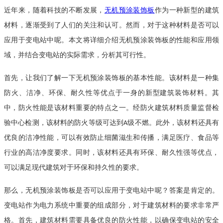
近年来，随着科技的不断发展，
无机预涂
装饰
板
作为一种新型的建筑
材料，逐渐受到了人们的关注和认可。然而，对于这种材料是否可以
应用于变电站中
呢
。本文将详细介绍无机预涂
装饰
板的性能和应用领
域，并结合变电站的实际需求，分析其可行性。
首先，让我们了解一下无机预涂
装饰
板的基本性能。该材料是一种集
防火、洁净、环保、耐久性等优点于一身的新型建筑装饰材料。其
中，防火性能是该材料重要的特点之一。经防火建筑材料质量监督检
验中心检测，该材料的防火等级可达到
级不燃。此外，该材料还具有
A
优良的洁净性能，可以有效防止细菌滋生和传播，满足医疗、食品等
行业的高洁净度要求。同时，该材料还具有环保、耐久性强等优点，
可以满足现代建筑对于环保和持久性的要求。
那么，无机预涂
装饰
板是否可以应用于变电站中呢？答案是肯定的。
变电站作为电力系统中重要的组成部分，对于建筑材料的要求非常严
格。首先，建筑材料需要具备优良的防火性能，以确保变电站的安全