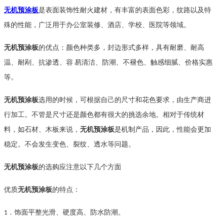
无机预涂板
是表面装饰
性
耐火建材，有丰富的表面色彩，纹路以及特
殊的性能，广泛用于办公室装修、
酒店、学校、医院
等领域。
无机预涂板
的优点：颜色
种类多
，封边形式多样，具有耐磨、耐高
温、耐剐、抗渗透、容
易清洁、防潮、不褪色、触感细腻、价格实惠
等。
无机预涂板
选用的时候，可根据自己的尺寸和花色要求，由生产商进
行加工。
不管是尺寸还是颜色都有
很大的挑选余地。相对于传统材
料，如石材、木板来说，
无机预涂板
是机制产品，因此，性能会更加
稳定。不会发生变色、裂纹、透水等问题。
无机预涂板
的选购应注意以下几个方面
优质
无机预涂板
的特点：
．
饰面平整光滑
、
硬度高、防水防潮
。
1